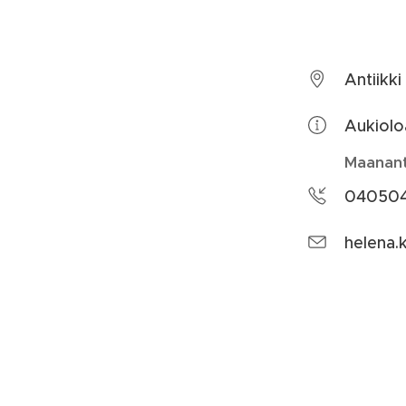
Antiikki
Aukiolo
Maananta
04050
helena.