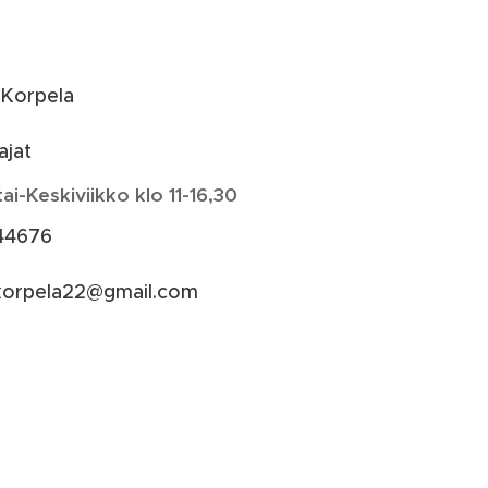
 Korpela
ajat
i-Keskiviikko klo 11-16,30
44676
korpela22@gmail.com