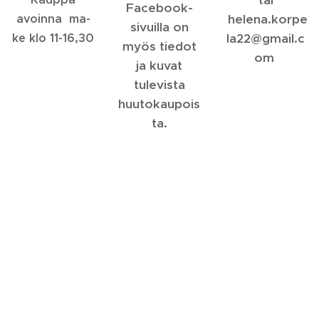
Facebook-
avoinna ma-
helena.korpe
sivuilla on
ke klo 11-16,30
la22@gmail.c
myös tiedot
om
ja kuvat
tulevista
huutokaupois
ta.
IRTAIMISTON
YHTEYSTIED
KUVIA