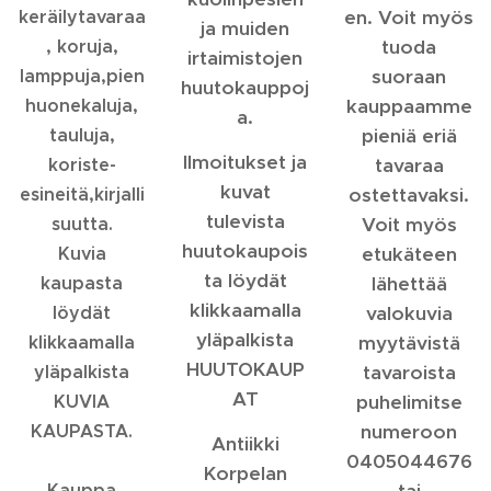
keräilytavaraa
en. Voit myös
ja muiden
, koruja,
tuoda
irtaimistojen
lamppuja,
pien
suoraan
huutokauppoj
huonekaluja,
kauppaamme
a.
tauluja,
pieniä eriä
Ilmoitukset ja
koriste-
tavaraa
kuvat
esineitä,kirjalli
ostettavaksi.
tulevista
suutta.
Voit myös
huutokaupois
Kuvia
etukäteen
ta löydät
kaupasta
lähettää
klikkaamalla
löydät
valokuvia
yläpalkista
klikkaamalla
myytävistä
HUUTOKAUP
yläpalkista
tavaroista
AT
KUVIA
puhelimitse
KAUPASTA.
numeroon
Antiikki
0405044676
Korpelan
Kauppa
tai