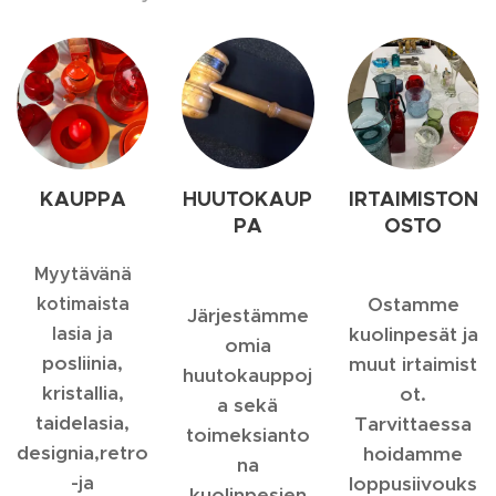
KAUPPA
HUUTOKAUP
IRTAIMISTON
PA
OSTO
Myytävänä
kotimaista
Ostamme
Järjestämme
lasia ja
kuolinpesät ja
omia
posliinia,
muut irtaimist
huutokauppoj
kristallia,
ot.
a sekä
taidelasia,
Tarvittaessa
toimeksianto
designia,retro
hoidamme
na
-
ja
loppusiivouks
kuolinpesien