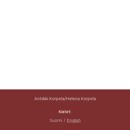
Antiikki Korpela/Helena Korpela
Kielet
Suomi
English